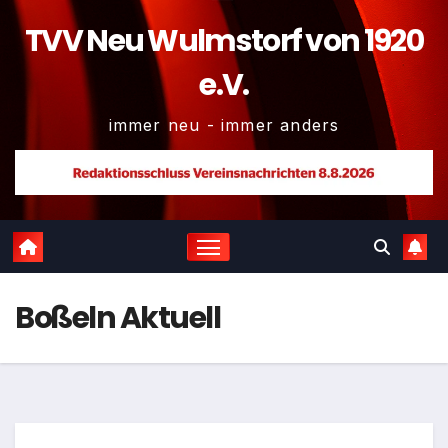
TVV Neu Wulmstorf von 1920
e.V.
immer neu - immer anders
Boßeln Aktuell