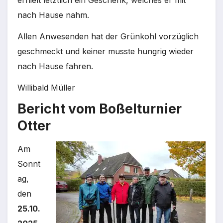
nach Hause nahm.
Allen Anwesenden hat der Grünkohl vorzüglich
geschmeckt und keiner musste hungrig wieder
nach Hause fahren.
Willibald Müller
Bericht vom Boßelturnier
Otter
Am
Sonnt
ag,
den
25.10.