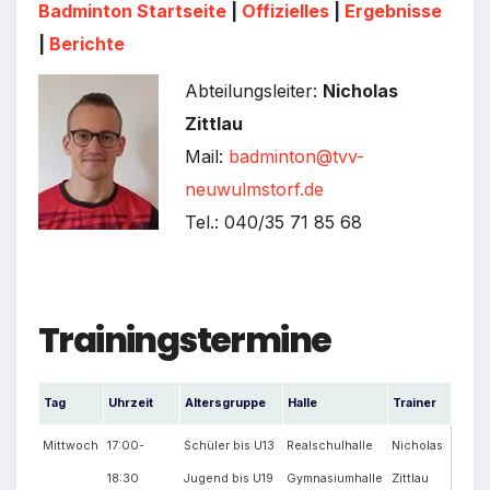
Badminton Startseite
|
Offizielles
|
Ergebnisse
|
Berichte
Abteilungsleiter:
Nicholas
Zittlau
Mail:
badminton@tvv-
neuwulmstorf.de
Tel.: 040/35 71 85 68
Trainingstermine
Tag
Uhrzeit
Altersgruppe
Halle
Trainer
Mittwoch
17:00-
Schüler bis U13
Realschulhalle
Nicholas
18:30
Jugend bis U19
Gymnasiumhalle
Zittlau