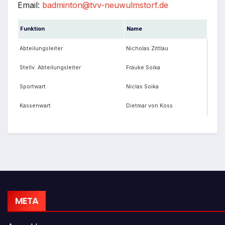
Email:
badminton@tvv-neuwulmstorf.de
Funktion
Name
Abteilungsleiter
Nicholas Zittlau
Stellv. Abteilungsleiter
Frauke Soika
Sportwart
Niclas Soika
Kassenwart
Dietmar von Koss
META