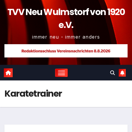
TVV Neu Wulmstorf von 1920
e.V.
immer neu - immer anders
Karatetrainer