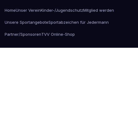
Home
Unser Verein
Kinder-/Jugendschutz
Mitglied werden
Unsere Sportangebote
Sportabzeichen für Jedermann
Partner/Sponsoren
TVV Online-Shop