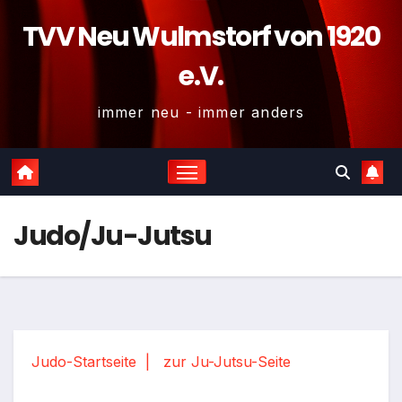
TVV Neu Wulmstorf von 1920
e.V.
immer neu - immer anders
Judo/Ju-Jutsu
Judo-Startseite |
zur Ju-Jutsu-Seite