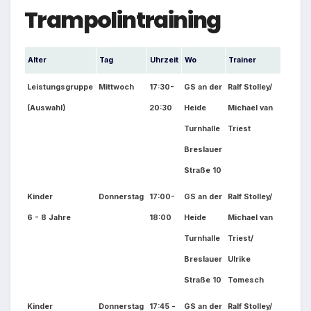
Trampolintraining
Alter
Tag
Uhrzeit
Wo
Trainer
Leistungsgruppe
Mittwoch
17:30-
GS an der
Ralf Stolley/
(Auswahl)
20:30
Heide
Michael van
Turnhalle
Triest
Breslauer
Straße 10
Kinder
Donnerstag
17:00-
GS an der
Ralf Stolley/
6 - 8 Jahre
18:00
Heide
Michael van
Turnhalle
Triest/
Breslauer
Ulrike
Straße 10
Tomesch
Kinder
Donnerstag
17:45 -
GS an der
Ralf Stolley/