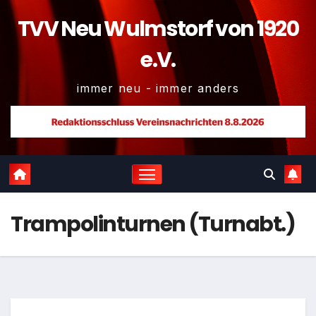
TVV Neu Wulmstorf von 1920
e.V.
immer neu - immer anders
Trampolinturnen (Turnabt.)