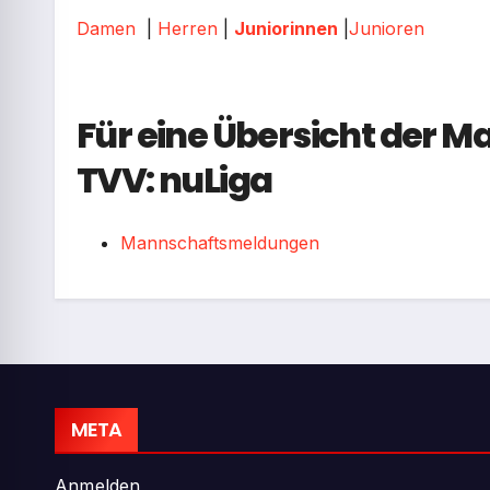
Damen
|
Herren
|
Juniorinnen
|
Junioren
Für eine Übersicht der 
TVV:
nuLiga
Mannschaftsmeldungen
META
Anmelden