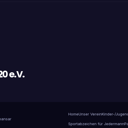
0 e.V.
Home
Unser Verein
Kinder-/Jugen
ansar
Sportabzeichen für Jedermann
P