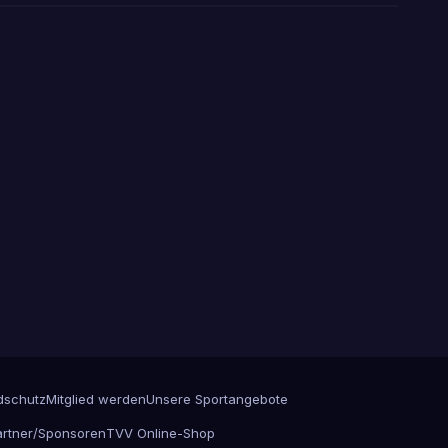
dschutz
Mitglied werden
Unsere Sportangebote
artner/Sponsoren
TVV Online-Shop