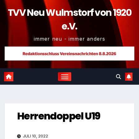
TVV Neu Wulmstorf von 1920
e.V.
immer neu - immer anders
Herrendoppel U19
JULI 10, 2022