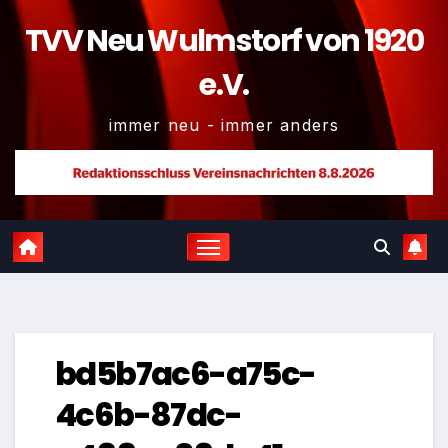
TVV Neu Wulmstorf von 1920
e.V.
immer neu - immer anders
bd5b7ac6-a75c-
4c6b-87dc-