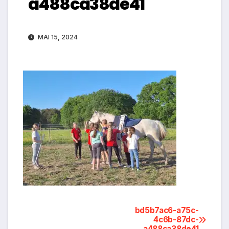
a488ca38de41
MAI 15, 2024
Beitragsnavigation
bd5b7ac6-a75c-
4c6b-87dc-
a488ca38de41