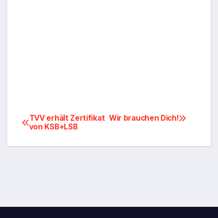
Beitragsnavigation
TVV erhält Zertifikat
Wir brauchen Dich!
von KSB+LSB