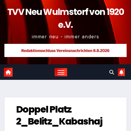
TVV Neu Wulmstorf von 1920
e.V.
immer neu - immer anders
Doppel Platz
2_Belitz_Kabashaj